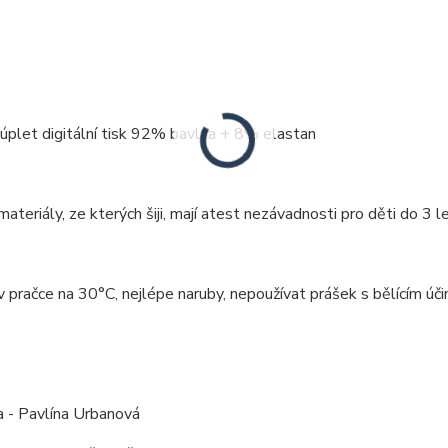
 úplet digitální tisk 92% bavlna + 8% elastan
ateriály, ze kterých šiji, mají atest nezávadnosti pro děti do 3 le
v pračce na 30°C, nejlépe naruby, nepoužívat prášek s bělícím úči
:
a - Pavlína Urbanová