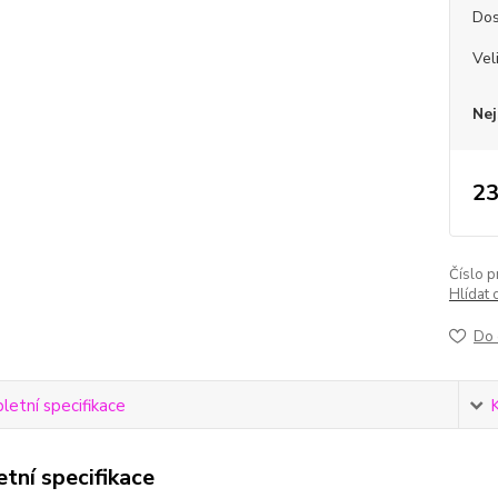
Dos
Vel
Nej
23
Číslo p
Hlídat 
Do 
etní specifikace
tní specifikace