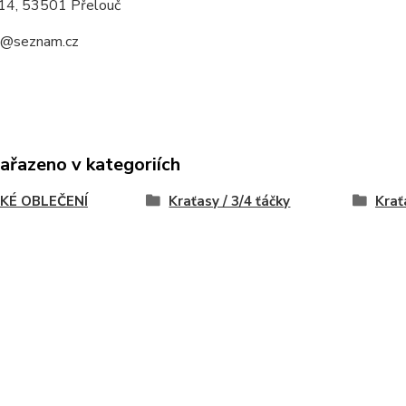
14, 53501 Přelouč
a@seznam.cz
zařazeno v kategoriích
KÉ OBLEČENÍ
Kraťasy / 3/4 ťáčky
Krať