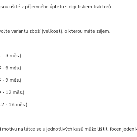
jsou ušité z příjemného úpletu s digi tiskem traktorů.
olte variantu zboží (velikost), o kterou máte zájem.
1 - 3 měs.)
3 - 6 měs.)
6 - 9 měs.)
9 - 12 měs.)
12 - 18 měs.)
 motivu na látce se u jednotlivých kusů může lištit, focen jeden k