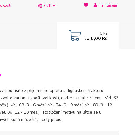
likostí
Přihlášení
CZK
0
ks
za
0,00 Kč
y
ky jsou ušité z příjemného úpletu s digi tiskem traktorů.
 zvolte variantu zboží (velikost), o kterou máte zájem. Vel. 62
měs.) Vel. 68 (3 - 6 měs.) Vel. 74 (6 - 9 měs.) Vel. 80 (9 - 12
Vel. 86 (12 - 18 měs.) Rozložení motivu na látce se u
ivých kusů může lišt...
celý popis