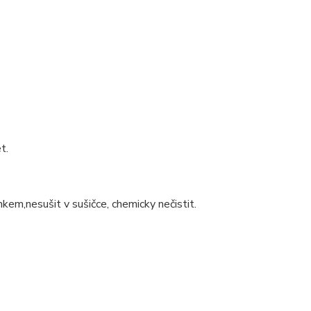
t.
nkem,nesušit v sušičce, chemicky nečistit.