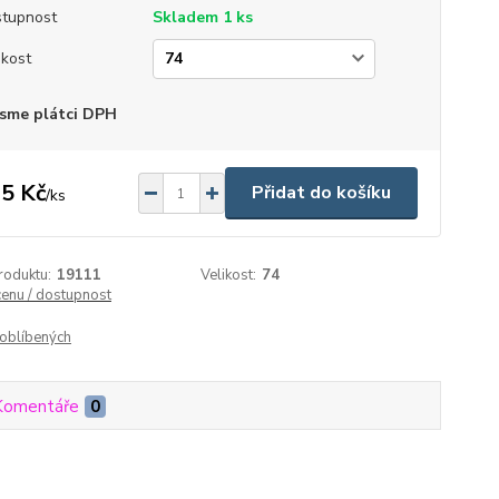
tupnost
Skladem 1 ks
ikost
sme plátci DPH
5 Kč
Přidat do košíku
/
ks
roduktu:
19111
Velikost:
74
cenu / dostupnost
oblíbených
Komentáře
0