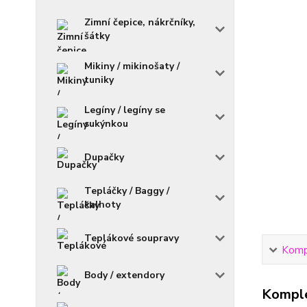
Zimní čepice, nákrčníky,
šátky
Mikiny / mikinošaty /
tuniky
Legíny / legíny se
sukýnkou
Dupačky
Tepláčky / Baggy /
kalhoty
Teplákové soupravy
Kompl
Body / extendory
Komple