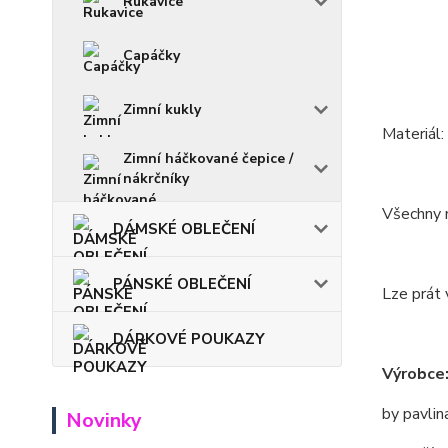
Rukavice
Capáčky
Zimní kukly
Materiál:
Zimní háčkované čepice /
nákrčníky
Všechny m
DÁMSKÉ OBLEČENÍ
PÁNSKÉ OBLEČENÍ
Lze prát 
DÁRKOVÉ POUKAZY
Výrobce
by pavlin
Novinky