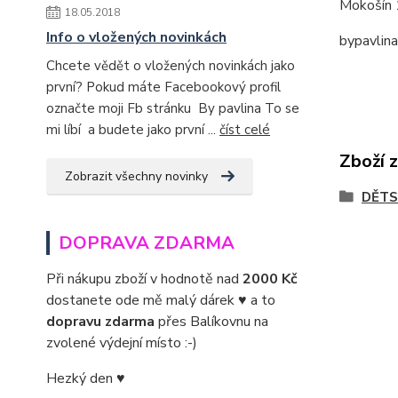
Mokošín 
18.05.2018
Info o vložených novinkách
bypavlin
Chcete vědět o vložených novinkách jako
první? Pokud máte Facebookový profil
označte moji Fb stránku By pavlina To se
mi líbí a budete jako první ...
číst celé
Zboží 
Zobrazit všechny novinky
DĚTS
DOPRAVA ZDARMA
Při nákupu zboží v hodnotě nad
2000 Kč
dostanete ode mě malý dárek ♥ a to
dopravu zdarma
přes Balíkovnu na
zvolené výdejní místo :-)
Hezký den ♥