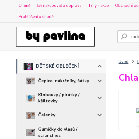
O mně
Jak nakupovat a doprava
Trhy - akce
Obchodní po
Prohlášení o shodě
Úvod
DĚTSKÉ OBLEČENÍ
Chla
Čepice, nákrčníky, šátky
Klobouky / pirátky /
kšiltovky
Čelenky
Gumičky do vlasů /
scrunchies