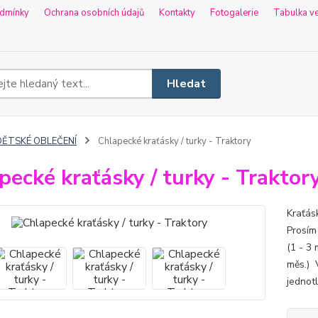
dmínky
Ochrana osobních údajů
Kontakty
Fotogalerie
Tabulka ve
Hledat
DĚTSKÉ OBLEČENÍ
Chlapecké kraťásky / turky - Traktory
pecké kraťásky / turky - Traktor
Kraťás
Prosím
(1 - 3 
měs.) 
jednotl