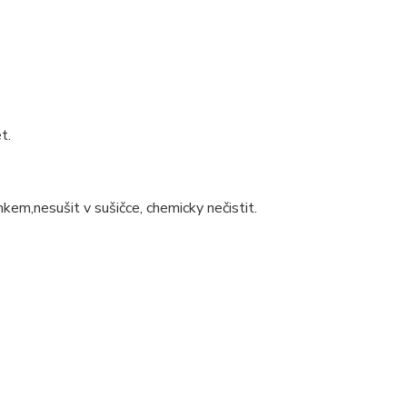
t.
nkem,nesušit v sušičce, chemicky nečistit.