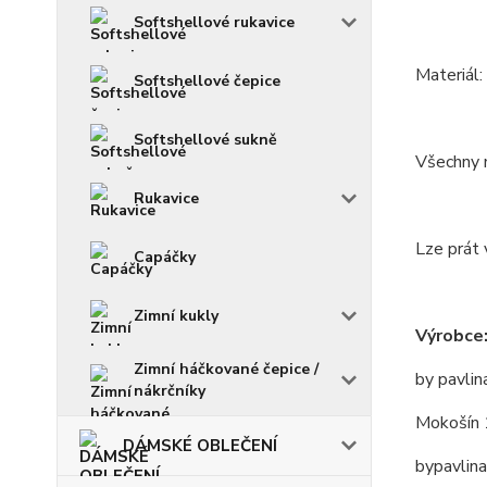
Softshellové rukavice
Materiál
Softshellové čepice
Softshellové sukně
Všechny m
Rukavice
Lze prát 
Capáčky
Zimní kukly
Výrobce
Zimní háčkované čepice /
by pavlin
nákrčníky
Mokošín 
DÁMSKÉ OBLEČENÍ
bypavlin