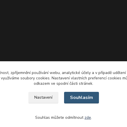
čnost, zpříjemnění používání webu, analytické účely a v případě udělení
y využíváme soubory cookies. Nastavení vlastních preferencí cookies mů
odkazem ve spodní části stránek.
Souhlasím
Nastavení
Souhlas můžete odmítnout
zde
.