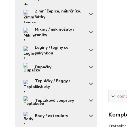
Zimní čepice, nákrčníky,
šátky
Mikiny / mikinošaty /
tuniky
Legíny / legíny se
sukýnkou
Dupačky
Tepláčky / Baggy /
kalhoty
Kompl
Teplákové soupravy
Komple
Body / extendory
Kraťásky 