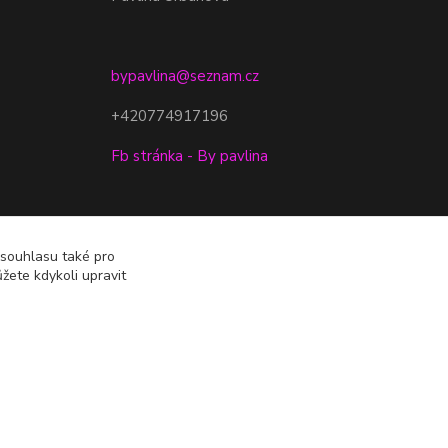
bypavlina@seznam.cz
+420774917196
Fb stránka - By pavlina
 souhlasu také pro
žete kdykoli upravit
Vytvořeno na
Eshop-rychle.cz