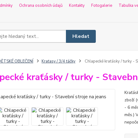
dmínky
Ochrana osobních údajů
Kontakty
Fotogalerie
Tabulka ve
Hledat
DĚTSKÉ OBLEČENÍ
Kraťasy / 3/4 ťáčky
Chlapecké kraťásky / turky - S
pecké kraťásky / turky - Stavební
Kraťás
zboží (
- 6 měs
měs.) 
nepoče