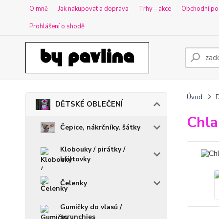
O mně
Jak nakupovat a doprava
Trhy - akce
Obchodní po
Prohlášení o shodě
Úvod
DĚTSKÉ OBLEČENÍ
Chla
Čepice, nákrčníky, šátky
Klobouky / pirátky /
kšiltovky
Čelenky
Gumičky do vlasů /
scrunchies