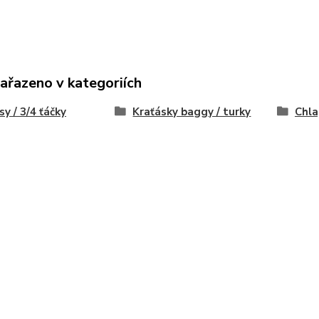
zařazeno v kategoriích
sy / 3/4 ťáčky
Kraťásky baggy / turky
Chla