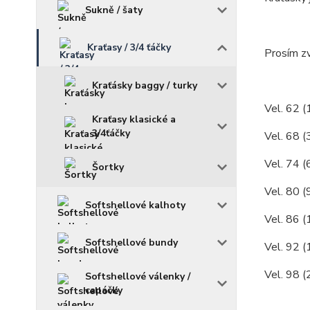
Sukně / šaty
Kraťasy / 3/4 ťáčky
Prosím zv
Kraťásky baggy / turky
Vel. 62 (
Kraťasy klasické a
3/4ťáčky
Vel. 68 (
Vel. 74 (
Šortky
Vel. 80 (
Softshellové kalhoty
Vel. 86 (
Softshellové bundy
Vel. 92 (
Vel. 98 (
Softshellové válenky /
capáčky