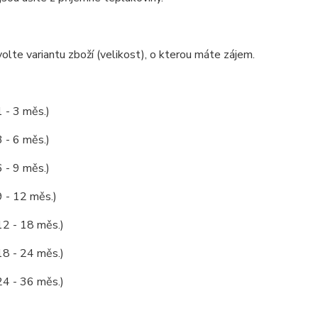
olte variantu zboží (velikost), o kterou máte zájem.
1 - 3 měs.)
3 - 6 měs.)
6 - 9 měs.)
9 - 12 měs.)
12 - 18 měs.)
18 - 24 měs.)
24 - 36 měs.)