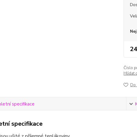
Dos
Vel
Nej
24
Číslo p
Hlídat 
Do 
etní specifikace
tní specifikace
jsou ušité z příjemné teplákoviny.