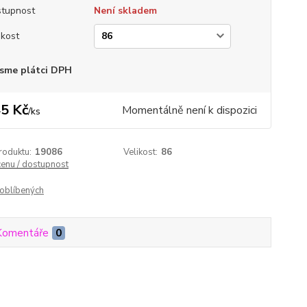
tupnost
Není skladem
ikost
sme plátci DPH
5 Kč
Momentálně není k dispozici
/
ks
roduktu:
19086
Velikost:
86
cenu / dostupnost
oblíbených
Komentáře
0