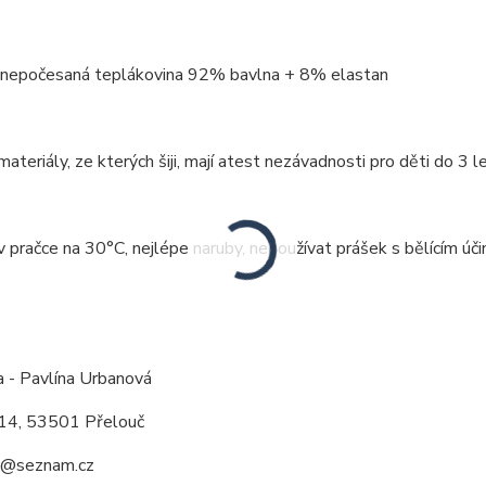
: nepočesaná teplákovina 92% bavlna + 8% elastan
ateriály, ze kterých šiji, mají atest nezávadnosti pro děti do 3 le
v pračce na 30°C, nejlépe naruby, nepoužívat prášek s bělícím úči
:
a - Pavlína Urbanová
14, 53501 Přelouč
a@seznam.cz