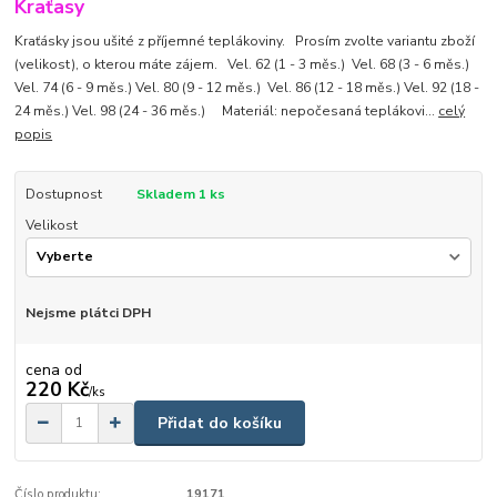
Kraťasy
Kraťásky jsou ušité z příjemné teplákoviny. Prosím zvolte variantu zboží
(velikost), o kterou máte zájem. Vel. 62 (1 - 3 měs.) Vel. 68 (3 - 6 měs.)
Vel. 74 (6 - 9 měs.) Vel. 80 (9 - 12 měs.) Vel. 86 (12 - 18 měs.) Vel. 92 (18 -
24 měs.) Vel. 98 (24 - 36 měs.) Materiál: nepočesaná teplákovi...
celý
popis
Dostupnost
Skladem 1 ks
Velikost
Nejsme plátci DPH
cena od
220 Kč
/
ks
Přidat do košíku
Číslo produktu:
19171