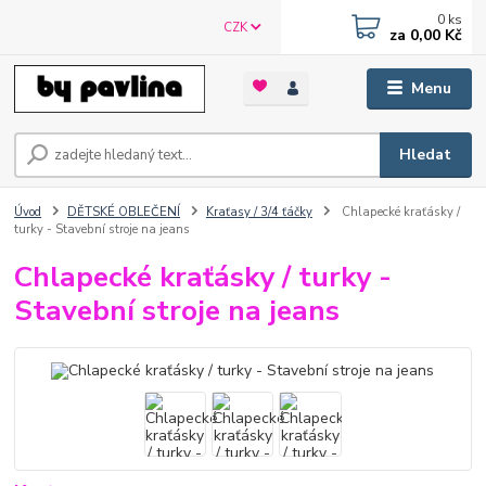
0
ks
CZK
za
0,00 Kč
Menu
Hledat
Úvod
DĚTSKÉ OBLEČENÍ
Kraťasy / 3/4 ťáčky
Chlapecké kraťásky /
turky - Stavební stroje na jeans
Chlapecké kraťásky / turky -
Stavební stroje na jeans