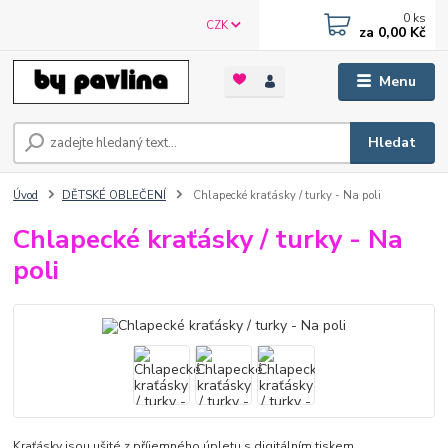
0
ks
CZK
za
0,00 Kč
Menu
Hledat
Úvod
DĚTSKÉ OBLEČENÍ
Chlapecké kraťásky / turky - Na poli
Chlapecké kraťásky / turky - Na
poli
Kraťásky jsou ušité z příjemného úpletu s digitálním tiskem