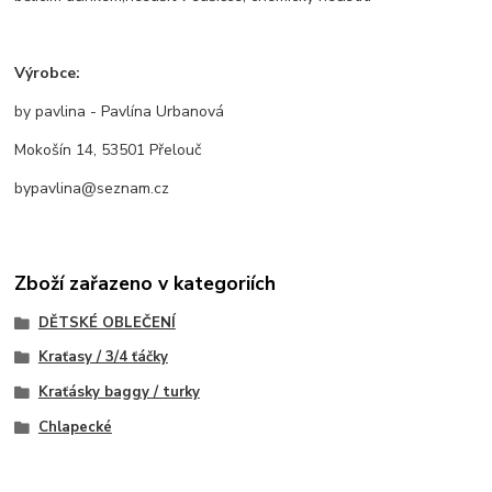
Výrobce:
by pavlina - Pavlína Urbanová
Mokošín 14, 53501 Přelouč
bypavlina@seznam.cz
Zboží zařazeno v kategoriích
DĚTSKÉ OBLEČENÍ
Kraťasy / 3/4 ťáčky
Kraťásky baggy / turky
Chlapecké