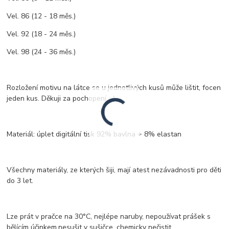
Vel. 86 (12 - 18 měs.)
Vel. 92 (18 - 24 měs.)
Vel. 98 (24 - 36 měs.)
Rozložení motivu na látce se u jednotlivých kusů může lištit, focen
jeden kus. Děkuji za pochopení :-)
Materiál: úplet digitální tisk 92% bavlna + 8% elastan
Všechny materiály, ze kterých šiji, mají atest nezávadnosti pro děti
do 3 let.
Lze prát v pračce na 30°C, nejlépe naruby, nepoužívat prášek s
bělícím účinkem,nesušit v sušičce, chemicky nečistit.