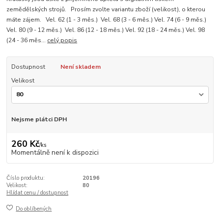
zemědělských strojů. Prosím zvolte variantu zboží (velikost), o kterou
máte zájem. Vel. 62 (1 - 3 měs.) Vel. 68 (3 - 6 měs.) Vel. 74 (6 - 9 měs.)
Vel. 80 (9 - 12 měs.) Vel. 86 (12 - 18 měs.) Vel. 92 (18 - 24 měs.) Vel. 98
(24 - 36 měs...
celý popis
Dostupnost
Není skladem
Velikost
Nejsme plátci DPH
260 Kč
/
ks
Momentálně není k dispozici
Číslo produktu:
20196
Velikost:
80
Hlídat cenu / dostupnost
Do oblíbených