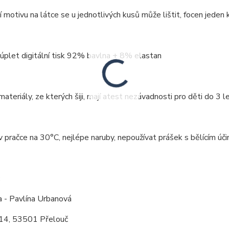
 motivu na látce se u jednotlivých kusů může lištit, focen jeden k
 úplet digitální tisk 92% bavlna + 8% elastan
ateriály, ze kterých šiji, mají atest nezávadnosti pro děti do 3 le
v pračce na 30°C, nejlépe naruby, nepoužívat prášek s bělícím úči
:
a - Pavlína Urbanová
14, 53501 Přelouč