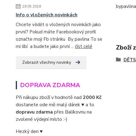
bypavlin
18.05.2018
Info o vložených novinkách
Chcete vědět o vložených novinkách jako
první? Pokud máte Facebookový profil
označte moji Fb stránku By pavlina To se
Zboží 
mi líbí a budete jako první ...
číst celé
DĚTS
Zobrazit všechny novinky
DOPRAVA ZDARMA
Při nákupu zboží v hodnotě nad
2000 Kč
dostanete ode mě malý dárek ♥ a to
dopravu zdarma
přes Balíkovnu na
zvolené výdejní místo :-)
Hezký den ♥