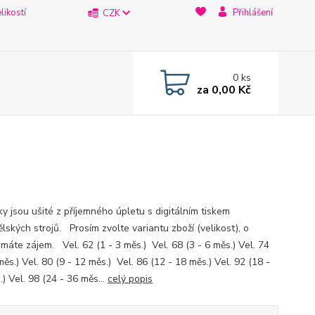
likostí
Přihlášení
CZK
0
ks
za
0,00 Kč
y jsou ušité z příjemného úpletu s digitálním tiskem
lských strojů. Prosím zvolte variantu zboží (velikost), o
máte zájem. Vel. 62 (1 - 3 měs.) Vel. 68 (3 - 6 měs.) Vel. 74
měs.) Vel. 80 (9 - 12 měs.) Vel. 86 (12 - 18 měs.) Vel. 92 (18 -
) Vel. 98 (24 - 36 měs...
celý popis