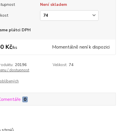
tupnost
Není skladem
ikost
sme plátci DPH
0 Kč
Momentálně není k dispozici
/
ks
roduktu:
20196
Velikost:
74
cenu / dostupnost
oblíbených
Komentáře
0
 strojů.