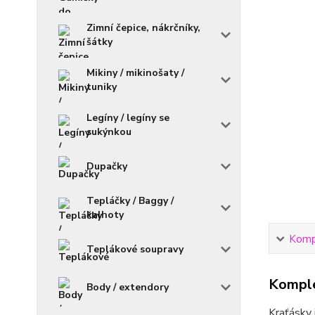
Zimní čepice, nákrčníky,
šátky
Mikiny / mikinošaty /
tuniky
Legíny / legíny se
sukýnkou
Dupačky
Tepláčky / Baggy /
kalhoty
Kompl
Teplákové soupravy
Komple
Body / extendory
Kraťásky 