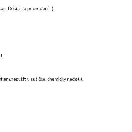
us. Děkuji za pochopení :-)
t.
nkem,nesušit v sušičce, chemicky nečistit.