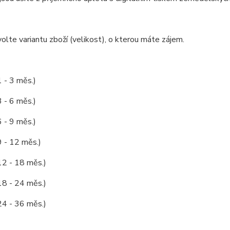
olte variantu zboží (velikost), o kterou máte zájem.
1 - 3 měs.)
3 - 6 měs.)
6 - 9 měs.)
9 - 12 měs.)
12 - 18 měs.)
18 - 24 měs.)
24 - 36 měs.)