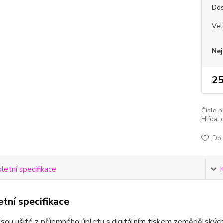
Dos
Vel
Nej
25
Číslo p
Hlídat 
Do 
etní specifikace
tní specifikace
jsou ušité z příjemného úpletu s digitálním tiskem zemědělských