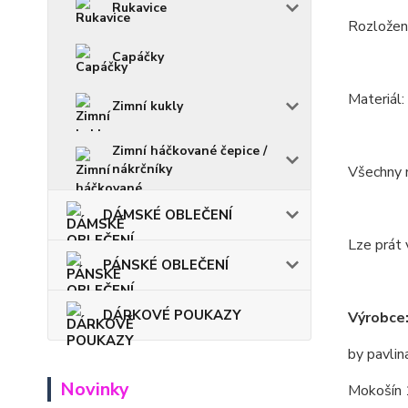
Rukavice
Rozložení
Capáčky
Materiál:
Zimní kukly
Zimní háčkované čepice /
nákrčníky
Všechny m
DÁMSKÉ OBLEČENÍ
Lze prát 
PÁNSKÉ OBLEČENÍ
DÁRKOVÉ POUKAZY
Výrobce
by pavlin
Novinky
Mokošín 