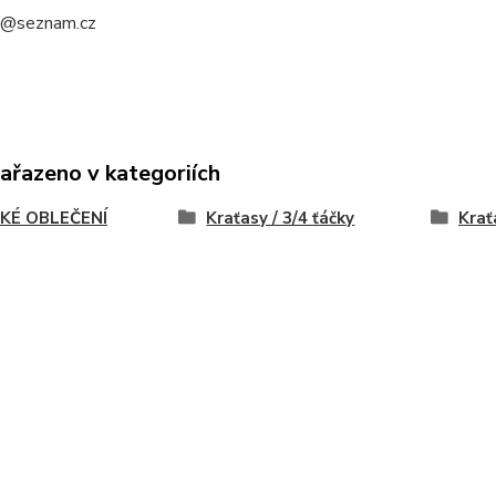
a@seznam.cz
zařazeno v kategoriích
KÉ OBLEČENÍ
Kraťasy / 3/4 ťáčky
Krať