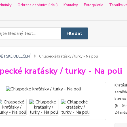
dmínky
Ochrana osobních údajů
Kontakty
Fotogalerie
Tabulka ve
Hledat
DĚTSKÉ OBLEČENÍ
Chlapecké kraťásky / turky - Na poli
pecké kraťásky / turky - Na poli
Kraťásk
zemědě
kterou 
(6 - 9 
24 měs.