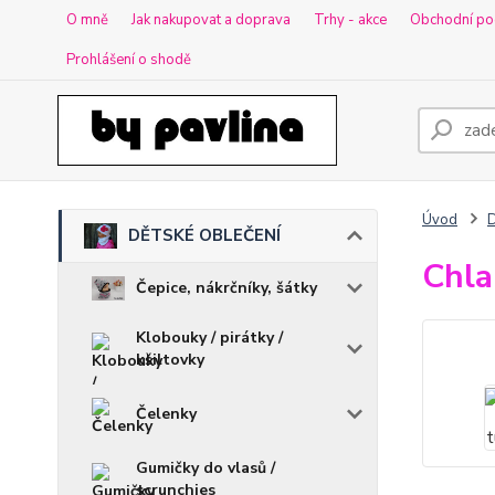
O mně
Jak nakupovat a doprava
Trhy - akce
Obchodní po
Prohlášení o shodě
Úvod
DĚTSKÉ OBLEČENÍ
Chla
Čepice, nákrčníky, šátky
Klobouky / pirátky /
kšiltovky
Čelenky
Gumičky do vlasů /
scrunchies