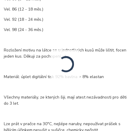
Vel. 86 (12 - 18 měs.)
Vel. 92 (18 - 24 měs.)
Vel. 98 (24 - 36 měs.)
Rozložení motivu na látce se u jednotlivých kusů může lištit, focen
jeden kus. Děkuji za pochopení :-)
Materiál: úplet digitální tisk 92% bavlna + 8% elastan
Všechny materiály, ze kterých šiji, mají atest nezávadnosti pro děti
do 3 let.
Lze prát v pračce na 30°C, nejlépe naruby, nepoužívat prášek s
bělícím účinkem,nesušit v sušičce, chemicky nečistit.