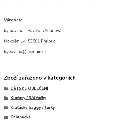
Výrobce:
by pavlina - Pavlína Urbanová
Mokošín 14, 53501 Přelouč
bypavlina@seznam.cz
Zboží zařazeno v kategoriích
DĚTSKÉ OBLEČENÍ
Kraťasy / 3/4 ťáčky
Kraťásky baggy / turky
Chlapecké