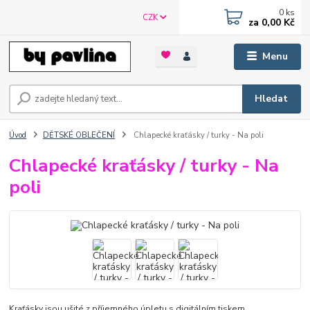
0
ks
CZK
za
0,00 Kč
Menu
Hledat
Úvod
DĚTSKÉ OBLEČENÍ
Chlapecké kraťásky / turky - Na poli
Chlapecké kraťásky / turky - Na
poli
Kraťásky jsou ušité z příjemného úpletu s digitálním tiskem