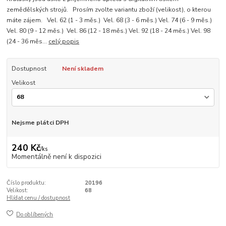
zemědělských strojů. Prosím zvolte variantu zboží (velikost), o kterou
máte zájem. Vel. 62 (1 - 3 měs.) Vel. 68 (3 - 6 měs.) Vel. 74 (6 - 9 měs.)
Vel. 80 (9 - 12 měs.) Vel. 86 (12 - 18 měs.) Vel. 92 (18 - 24 měs.) Vel. 98
(24 - 36 měs...
celý popis
Dostupnost
Není skladem
Velikost
Nejsme plátci DPH
240 Kč
/
ks
Momentálně není k dispozici
Číslo produktu:
20196
Velikost:
68
Hlídat cenu / dostupnost
Do oblíbených