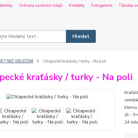
dmínky
Ochrana osobních údajů
Kontakty
Fotogalerie
Tabulka ve
Hledat
DĚTSKÉ OBLEČENÍ
Chlapecké kraťásky / turky - Na poli
pecké kraťásky / turky - Na poli
Kraťásk
zemědě
kterou 
(6 - 9 
24 měs.