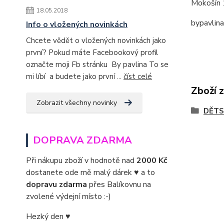
Mokošín 
18.05.2018
bypavlin
Info o vložených novinkách
Chcete vědět o vložených novinkách jako
první? Pokud máte Facebookový profil
označte moji Fb stránku By pavlina To se
mi líbí a budete jako první ...
číst celé
Zboží 
Zobrazit všechny novinky
DĚTS
DOPRAVA ZDARMA
Při nákupu zboží v hodnotě nad
2000 Kč
dostanete ode mě malý dárek ♥ a to
dopravu zdarma
přes Balíkovnu na
zvolené výdejní místo :-)
Hezký den ♥