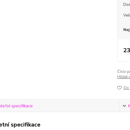
Dos
Vel
Nej
23
Číslo p
Hlídat 
Do 
etní specifikace
tní specifikace