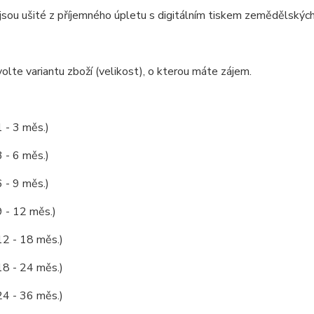
jsou ušité z příjemného úpletu s digitálním tiskem zemědělských
olte variantu zboží (velikost), o kterou máte zájem.
1 - 3 měs.)
3 - 6 měs.)
6 - 9 měs.)
9 - 12 měs.)
12 - 18 měs.)
18 - 24 měs.)
24 - 36 měs.)