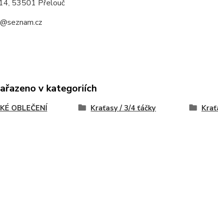
14, 53501 Přelouč
a@seznam.cz
zařazeno v kategoriích
KÉ OBLEČENÍ
Kraťasy / 3/4 ťáčky
Krať