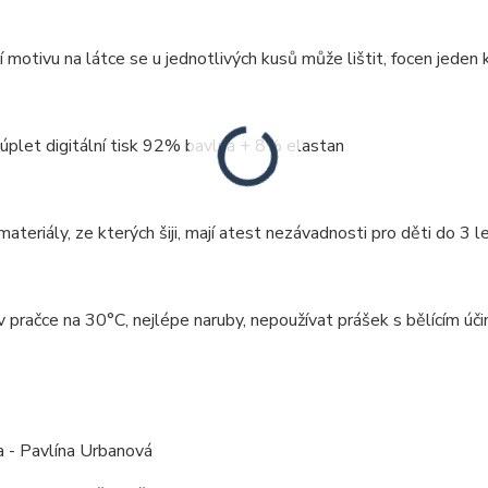
 motivu na látce se u jednotlivých kusů může lištit, focen jeden k
 úplet digitální tisk 92% bavlna + 8% elastan
ateriály, ze kterých šiji, mají atest nezávadnosti pro děti do 3 le
v pračce na 30°C, nejlépe naruby, nepoužívat prášek s bělícím úči
:
a - Pavlína Urbanová