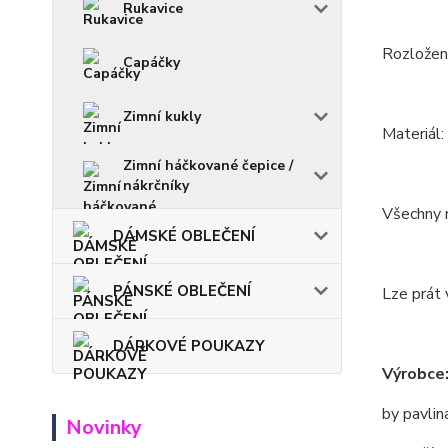
Rukavice
Rozložení
Capáčky
Zimní kukly
Materiál:
Zimní háčkované čepice /
nákrčníky
Všechny m
DÁMSKÉ OBLEČENÍ
PÁNSKÉ OBLEČENÍ
Lze prát 
DÁRKOVÉ POUKAZY
Výrobce
by pavlin
Novinky