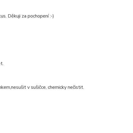
us. Děkuji za pochopení :-)
t.
nkem,nesušit v sušičce, chemicky nečistit.