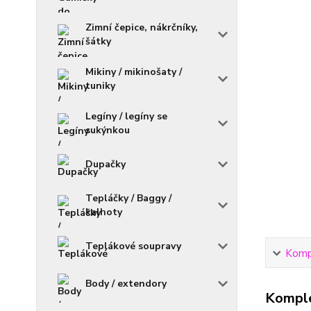
Zimní čepice, nákrčníky,
šátky
Mikiny / mikinošaty /
tuniky
Legíny / legíny se
sukýnkou
Dupačky
Tepláčky / Baggy /
kalhoty
Teplákové soupravy
Kompl
Body / extendory
Komple