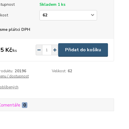
tupnost
Skladem 1 ks
ikost
sme plátci DPH
5 Kč
Přidat do košíku
/
ks
roduktu:
20196
Velikost:
62
cenu / dostupnost
oblíbených
Komentáře
0