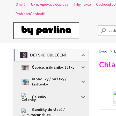
O mně
Jak nakupovat a doprava
Trhy - akce
Obchodní po
Prohlášení o shodě
Úvod
DĚTSKÉ OBLEČENÍ
Chla
Čepice, nákrčníky, šátky
Klobouky / pirátky /
kšiltovky
Čelenky
Gumičky do vlasů /
scrunchies