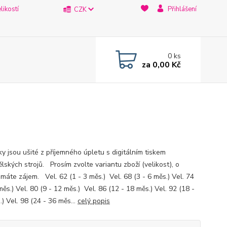
likostí
Přihlášení
CZK
0
ks
za
0,00 Kč
y jsou ušité z příjemného úpletu s digitálním tiskem
lských strojů. Prosím zvolte variantu zboží (velikost), o
máte zájem. Vel. 62 (1 - 3 měs.) Vel. 68 (3 - 6 měs.) Vel. 74
měs.) Vel. 80 (9 - 12 měs.) Vel. 86 (12 - 18 měs.) Vel. 92 (18 -
) Vel. 98 (24 - 36 měs...
celý popis