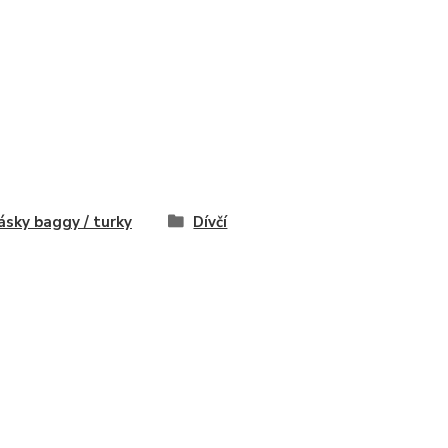
ásky baggy / turky
Dívčí