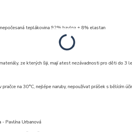
: nepočesaná teplákovina 92% bavlna + 8% elastan
ateriály, ze kterých šiji, mají atest nezávadnosti pro děti do 3 le
v pračce na 30°C, nejlépe naruby, nepoužívat prášek s bělícím účin
:
a - Pavlína Urbanová