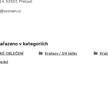
14, 53501 Přelouč
a@seznam.cz
zařazeno v kategoriích
KÉ OBLEČENÍ
Kraťasy / 3/4 ťáčky
Krať
pecké