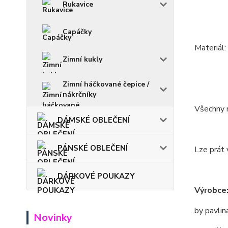
Rukavice
Capáčky
Materiál
Zimní kukly
Zimní háčkované čepice /
nákrčníky
Všechny m
DÁMSKÉ OBLEČENÍ
PÁNSKÉ OBLEČENÍ
Lze prát 
DÁRKOVÉ POUKAZY
Výrobce
by pavlin
Novinky