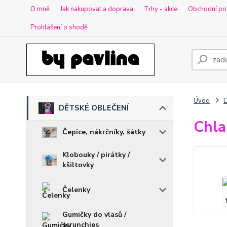
O mně
Jak nakupovat a doprava
Trhy - akce
Obchodní po
Prohlášení o shodě
Úvod
DĚTSKÉ OBLEČENÍ
Chla
Čepice, nákrčníky, šátky
Klobouky / pirátky /
kšiltovky
Čelenky
Gumičky do vlasů /
scrunchies