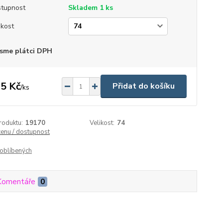
tupnost
Skladem 1 ks
ikost
sme plátci DPH
5 Kč
Přidat do košíku
/
ks
roduktu:
19170
Velikost:
74
cenu / dostupnost
oblíbených
Komentáře
0