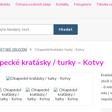
dmínky
Ochrana osobních údajů
Kontakty
Fotogalerie
Tabulka ve
Hledat
DĚTSKÉ OBLEČENÍ
Chlapecké kraťásky / turky - Kotvy
pecké kraťásky / turky - Kotvy
Kraťás
zboží (
- 6 měs
měs.) 
nepoče