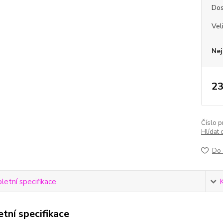
Dos
Vel
Nej
23
Číslo p
Hlídat 
Do 
etní specifikace
tní specifikace