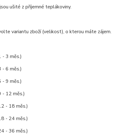
jsou ušité z příjemné teplákoviny.
olte variantu zboží (velikost), o kterou máte zájem.
1 - 3 měs.)
3 - 6 měs.)
6 - 9 měs.)
9 - 12 měs.)
12 - 18 měs.)
18 - 24 měs.)
24 - 36 měs.)