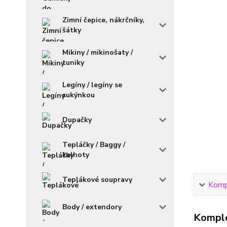
Zimní čepice, nákrčníky,
šátky
Mikiny / mikinošaty /
tuniky
Legíny / legíny se
sukýnkou
Dupačky
Tepláčky / Baggy /
kalhoty
Teplákové soupravy
Kompl
Body / extendory
Komple