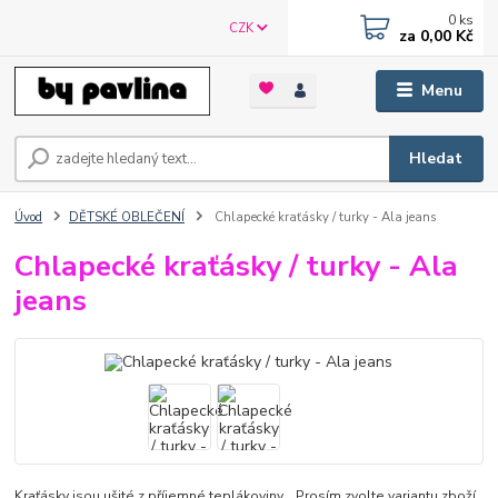
0
ks
CZK
za
0,00 Kč
Menu
Hledat
Úvod
DĚTSKÉ OBLEČENÍ
Chlapecké kraťásky / turky - Ala jeans
Chlapecké kraťásky / turky - Ala
jeans
Kraťásky jsou ušité z příjemné teplákoviny. Prosím zvolte variantu zboží