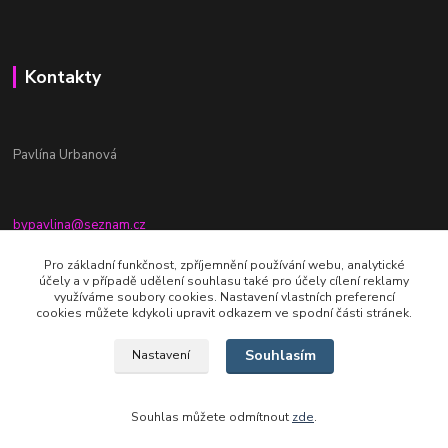
Kontakty
Pavlína Urbanová
bypavlina@seznam.cz
+420774917196
Pro základní funkčnost, zpříjemnění používání webu, analytické
účely a v případě udělení souhlasu také pro účely cílení reklamy
Fb stránka - By pavlina
využíváme soubory cookies. Nastavení vlastních preferencí
cookies můžete kdykoli upravit odkazem ve spodní části stránek.
Souhlasím
Nastavení
Souhlas můžete odmítnout
zde
.
Vytvořeno na
Eshop-rychle.cz