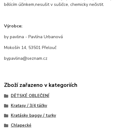
bělícím účinkem,nesušit v sušičce, chemicky nečistit.
Výrobce:
by pavlina - Pavlína Urbanová
Mokošín 14, 53501 Přelouč
bypavlina@seznam.cz
Zboží zařazeno v kategoriích
DĚTSKÉ OBLEČENÍ
Kraťasy / 3/4 ťáčky
Kraťásky baggy / turky
Chlapecké