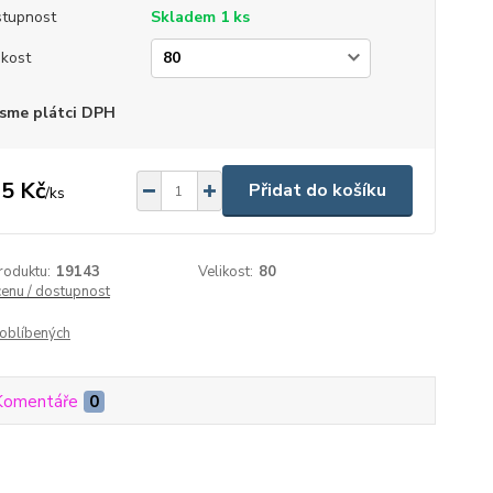
tupnost
Skladem 1 ks
ikost
sme plátci DPH
5 Kč
Přidat do košíku
/
ks
roduktu:
19143
Velikost:
80
cenu / dostupnost
oblíbených
Komentáře
0