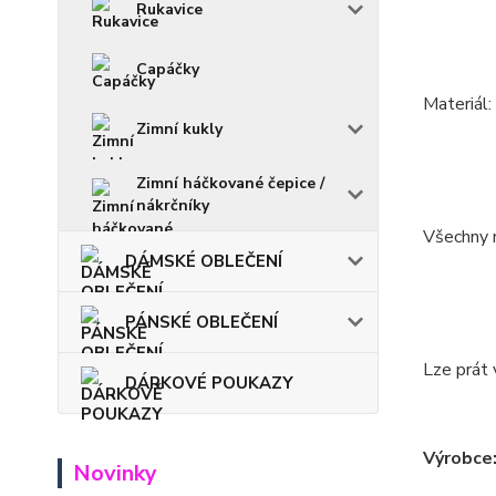
Rukavice
Capáčky
Materiál
Zimní kukly
Zimní háčkované čepice /
nákrčníky
Všechny m
DÁMSKÉ OBLEČENÍ
PÁNSKÉ OBLEČENÍ
Lze prát 
DÁRKOVÉ POUKAZY
Výrobce
Novinky