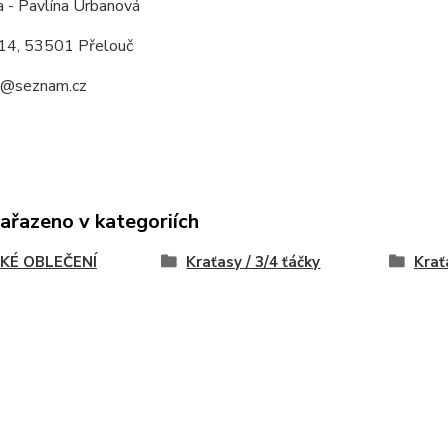
a - Pavlína Urbanová
14, 53501 Přelouč
a@seznam.cz
zařazeno v kategoriích
KÉ OBLEČENÍ
Kraťasy / 3/4 ťáčky
Krať