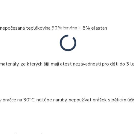
: nepočesaná teplákovina 92% bavlna + 8% elastan
ateriály, ze kterých šiji, mají atest nezávadnosti pro děti do 3 le
v pračce na 30°C, nejlépe naruby, nepoužívat prášek s bělícím úči
: