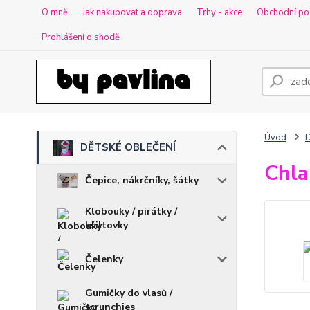
O mně
Jak nakupovat a doprava
Trhy - akce
Obchodní po
Prohlášení o shodě
Úvod
DĚTSKÉ OBLEČENÍ
Chla
Čepice, nákrčníky, šátky
Klobouky / pirátky /
kšiltovky
Čelenky
Gumičky do vlasů /
scrunchies