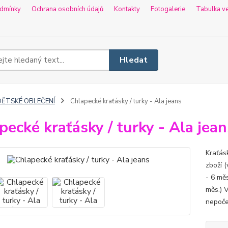
dmínky
Ochrana osobních údajů
Kontakty
Fotogalerie
Tabulka ve
Hledat
DĚTSKÉ OBLEČENÍ
Chlapecké kraťásky / turky - Ala jeans
pecké kraťásky / turky - Ala jean
Kraťás
zboží (
- 6 měs
měs.) 
nepoče