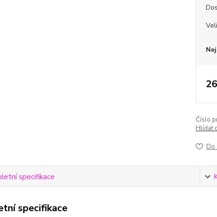
Dos
Vel
Nej
26
Číslo p
Hlídat 
Do 
etní specifikace
tní specifikace