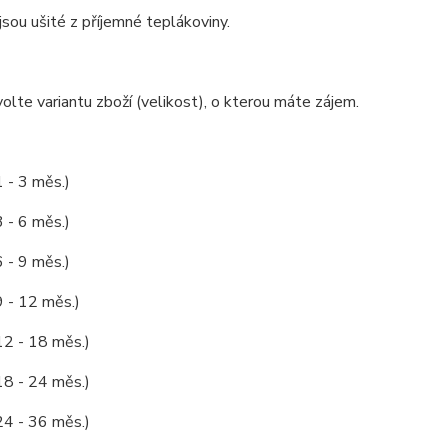
jsou ušité z příjemné teplákoviny.
olte variantu zboží (velikost), o kterou máte zájem.
1 - 3 měs.)
3 - 6 měs.)
6 - 9 měs.)
9 - 12 měs.)
12 - 18 měs.)
18 - 24 měs.)
24 - 36 měs.)