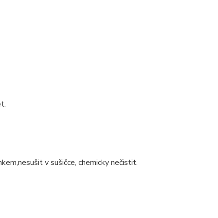
t.
nkem,nesušit v sušičce, chemicky nečistit.