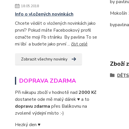
by pavlin
18.05.2018
Mokošín 
Info o vložených novinkách
Chcete vědět o vložených novinkách jako
bypavlin
první? Pokud máte Facebookový profil
označte moji Fb stránku By pavlina To se
mi líbí a budete jako první ...
číst celé
Zobrazit všechny novinky
Zboží 
DĚTS
DOPRAVA ZDARMA
Při nákupu zboží v hodnotě nad
2000 Kč
dostanete ode mě malý dárek ♥ a to
dopravu zdarma
přes Balíkovnu na
zvolené výdejní místo :-)
Hezký den ♥