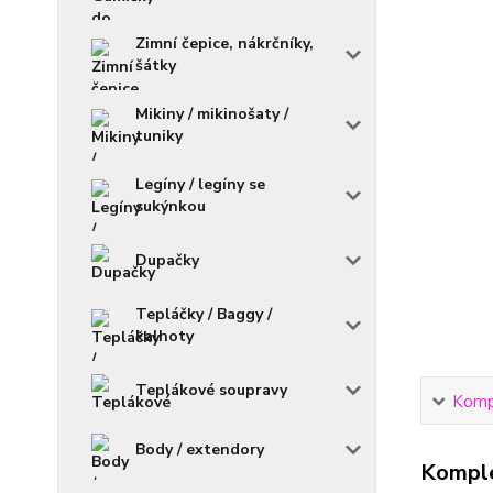
Zimní čepice, nákrčníky,
šátky
Mikiny / mikinošaty /
tuniky
Legíny / legíny se
sukýnkou
Dupačky
Tepláčky / Baggy /
kalhoty
Teplákové soupravy
Kompl
Body / extendory
Komple