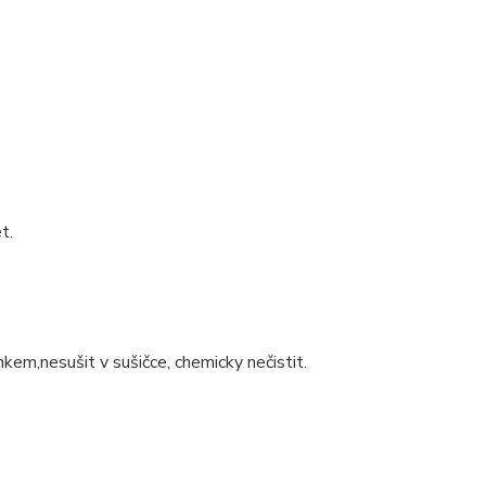
t.
nkem,nesušit v sušičce, chemicky nečistit.