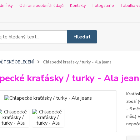
dmínky
Ochrana osobních údajů
Kontakty
Fotogalerie
Tabulka ve
Hledat
DĚTSKÉ OBLEČENÍ
Chlapecké kraťásky / turky - Ala jeans
pecké kraťásky / turky - Ala jean
Kraťás
zboží (
- 6 měs
měs.) 
nepoče