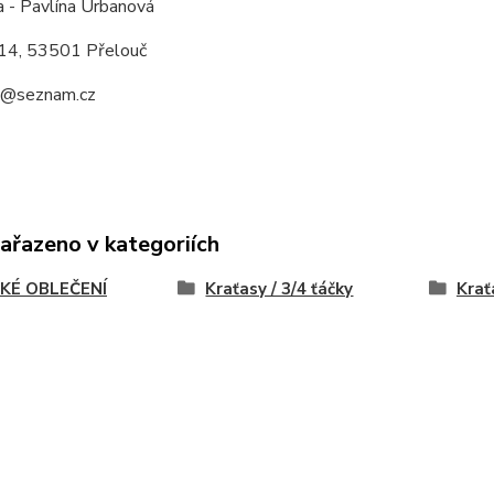
a - Pavlína Urbanová
14, 53501 Přelouč
a@seznam.cz
zařazeno v kategoriích
KÉ OBLEČENÍ
Kraťasy / 3/4 ťáčky
Krať