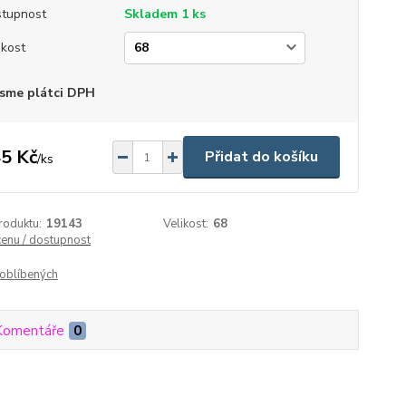
tupnost
Skladem 1 ks
ikost
sme plátci DPH
5 Kč
Přidat do košíku
/
ks
roduktu:
19143
Velikost:
68
cenu / dostupnost
oblíbených
Komentáře
0