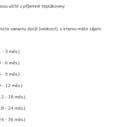
jsou ušité z příjemné teplákoviny.
olte variantu zboží (velikost), o kterou máte zájem.
1 - 3 měs.)
3 - 6 měs.)
6 - 9 měs.)
9 - 12 měs.)
12 - 18 měs.)
18 - 24 měs.)
24 - 36 měs.)