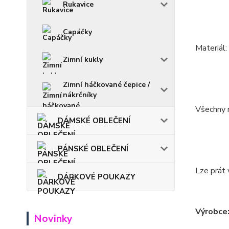
Rukavice
Capáčky
Materiál
Zimní kukly
Zimní háčkované čepice /
nákrčníky
Všechny m
DÁMSKÉ OBLEČENÍ
PÁNSKÉ OBLEČENÍ
Lze prát 
DÁRKOVÉ POUKAZY
Výrobce
Novinky