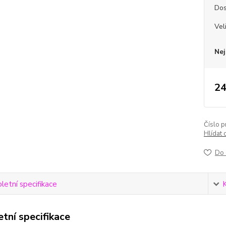
Dos
Vel
Nej
24
Číslo p
Hlídat 
Do 
etní specifikace
tní specifikace