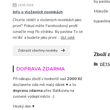
by pavlin
18.05.2018
Mokošín 
Info o vložených novinkách
Chcete vědět o vložených novinkách jako
bypavlin
první? Pokud máte Facebookový profil
označte moji Fb stránku By pavlina To se
mi líbí a budete jako první ...
číst celé
Zobrazit všechny novinky
Zboží 
DĚTS
DOPRAVA ZDARMA
Při nákupu zboží v hodnotě nad
2000 Kč
dostanete ode mě malý dárek ♥ a to
dopravu zdarma
přes Balíkovnu na
zvolené výdejní místo :-)
Hezký den ♥