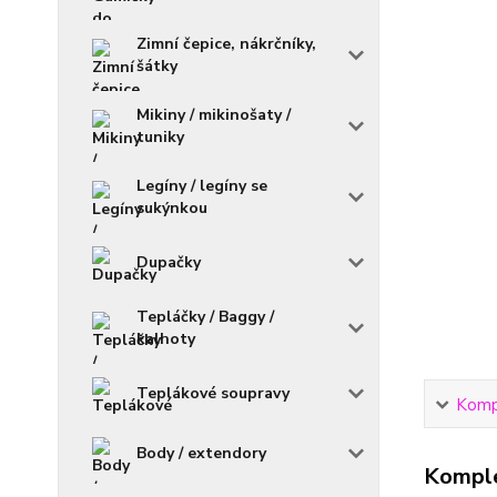
Zimní čepice, nákrčníky,
šátky
Mikiny / mikinošaty /
tuniky
Legíny / legíny se
sukýnkou
Dupačky
Tepláčky / Baggy /
kalhoty
Teplákové soupravy
Kompl
Body / extendory
Komple