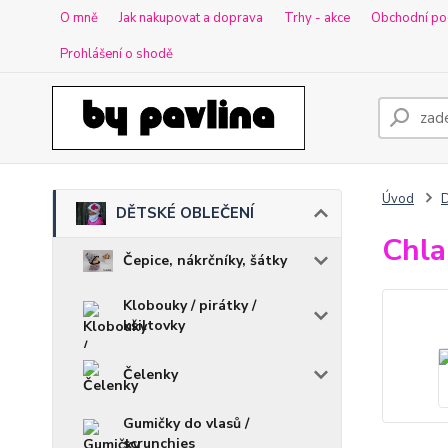
O mně
Jak nakupovat a doprava
Trhy - akce
Obchodní po
Prohlášení o shodě
Úvod
DĚTSKÉ OBLEČENÍ
Chla
Čepice, nákrčníky, šátky
Klobouky / pirátky /
kšiltovky
Čelenky
Gumičky do vlasů /
scrunchies