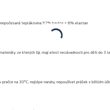
: nepočesaná teplákovina 92% bavlna + 8% elastan
ateriály, ze kterých šiji, mají atest nezávadnosti pro děti do 3 le
v pračce na 30°C, nejlépe naruby, nepoužívat prášek s bělícím úči
: