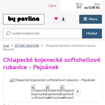
0
ks
CZK
za
0,00 Kč
Menu
Hledat
Úvod
DĚTSKÉ OBLEČENÍ
Chlapecké kojenecké softshellové rukavice -
Pejsánek
Chlapecké kojenecké softshellové
rukavice - Pejsánek