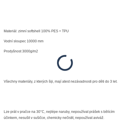
Materiál: zimní softshell 100% PES + TPU
Vodní sloupec 10000 mm
Prodyšnost 3000g/m2
Všechny materiály, z kterých šiji, mají atest nezávadnosti pro děti do 3 let.
Lze prát v pračce na 30°C, nejlépe naruby, nepoužívat prášek s bělícím
účinkem, nesušit v sušičce, chemicky nečistit, nepoužívat aviváž.