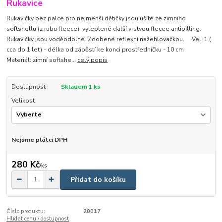
Rukavice
Rukavičky bez palce pro nejmenší dětičky jsou ušité ze zimního
softshellu (z rubu fleece), vyteplené další vrstvou flecee antipilling.
Rukavičky jsou voděodolné. Zdobené reflexní nažehlovačkou. Vel. 1 (
cca do 1 let) - délka od zápěstí ke konci prostředníčku - 10 cm
Materiál: zimní softshe...
celý popis
Dostupnost
Skladem 1 ks
Velikost
Nejsme plátci DPH
280 Kč
/
ks
Přidat do košíku
Číslo produktu:
20017
Hlídat cenu / dostupnost