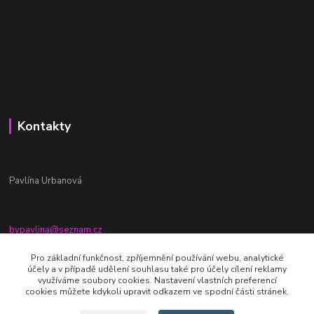
Kontakty
Pavlína Urbanová
bypavlina@seznam.cz
+420774917196
Pro základní funkčnost, zpříjemnění používání webu, analytické
účely a v případě udělení souhlasu také pro účely cílení reklamy
Fb stránka - By pavlina
využíváme soubory cookies. Nastavení vlastních preferencí
cookies můžete kdykoli upravit odkazem ve spodní části stránek.