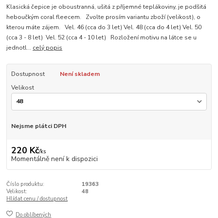
Klasická čepice je oboustranná, ušitá z příjemné teplákoviny, je podšitá
heboučkým coral fleecem. Zvolte prosím variantu zboží (velikost), o
kterou máte zájem. Vel. 46 (cca do 3 let) Vel. 48 (cca do 4 let) Vel. 50
(cca 3 - 8 let) Vel. 52 (cca 4 - 10 let) Rozložení motivu na látce se u
jednotl...
celý popis
Dostupnost
Není skladem
Velikost
Nejsme plátci DPH
220 Kč
/
ks
Momentálně není k dispozici
Číslo produktu:
19363
Velikost:
48
Hlídat cenu / dostupnost
Do oblíbených