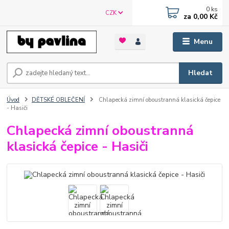
0
ks
CZK
za
0,00 Kč
Menu
Hledat
Úvod
DĚTSKÉ OBLEČENÍ
Chlapecká zimní oboustranná klasická čepice
- Hasiči
Chlapecká zimní oboustranná
klasická čepice - Hasiči