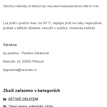
Všechny materiály, ze kterých šiji, mají atest nezávadnosti pro děti do 3 let.
Lze prát v pračce max. na 30 °C, nejlépe prát na ruby, nepoužívat
prášek s bělícím účinkem, nesušit v sušičce, chemicky nečistit.
Výrobce:
by pavlina - Pavlína Urbanová
Mokošín 14, 53501 Přelouč
bypavlina@seznam.cz
Zboží zařazeno v kategoriích
DĚTSKÉ OBLEČENÍ
Zimní čepice, nákrčníky, šátky