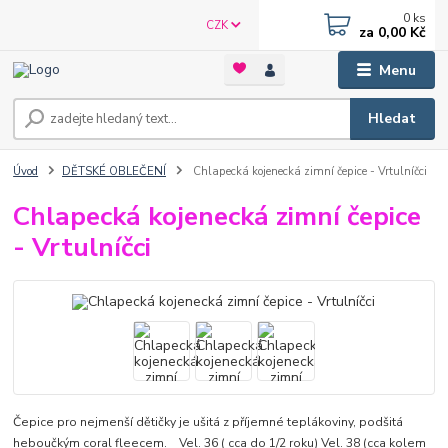
0
ks
CZK
za
0,00 Kč
Menu
Hledat
Úvod
DĚTSKÉ OBLEČENÍ
Chlapecká kojenecká zimní čepice - Vrtulníčci
Chlapecká kojenecká zimní čepice
- Vrtulníčci
Čepice pro nejmenší dětičky je ušitá z příjemné teplákoviny, podšitá
heboučkým coral fleecem. Vel. 36 ( cca do 1/2 roku) Vel. 38 (cca kolem