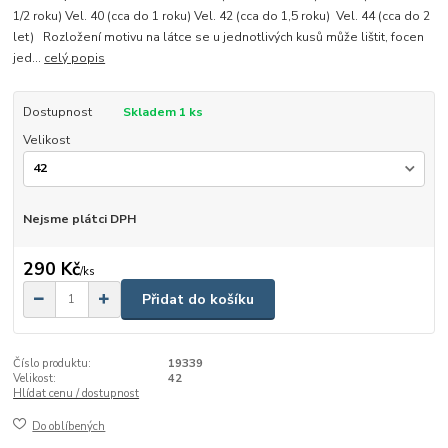
1/2 roku) Vel. 40 (cca do 1 roku) Vel. 42 (cca do 1,5 roku) Vel. 44 (cca do 2
let) Rozložení motivu na látce se u jednotlivých kusů může lištit, focen
jed...
celý popis
Dostupnost
Skladem 1 ks
Velikost
Nejsme plátci DPH
290 Kč
/
ks
Přidat do košíku
Číslo produktu:
19339
Velikost:
42
Hlídat cenu / dostupnost
Do oblíbených