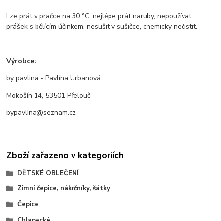
Lze prát v pračce na 30 °C, nejlépe prát naruby, nepoužívat
prášek s bělícím účinkem, nesušit v sušičce, chemicky nečistit.
Výrobce:
by pavlina - Pavlína Urbanová
Mokošín 14, 53501 Přelouč
bypavlina@seznam.cz
Zboží zařazeno v kategoriích
DĚTSKÉ OBLEČENÍ
Zimní čepice, nákrčníky, šátky
Čepice
Chlapecké