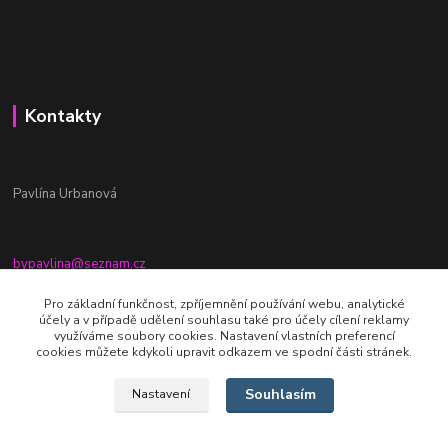
Kontakty
Pavlína Urbanová
bypavlina@seznam.cz
+420774917196
Pro základní funkčnost, zpříjemnění používání webu, analytické
účely a v případě udělení souhlasu také pro účely cílení reklamy
Fb stránka - By pavlina
využíváme soubory cookies. Nastavení vlastních preferencí
cookies můžete kdykoli upravit odkazem ve spodní části stránek.
Souhlasím
Nastavení