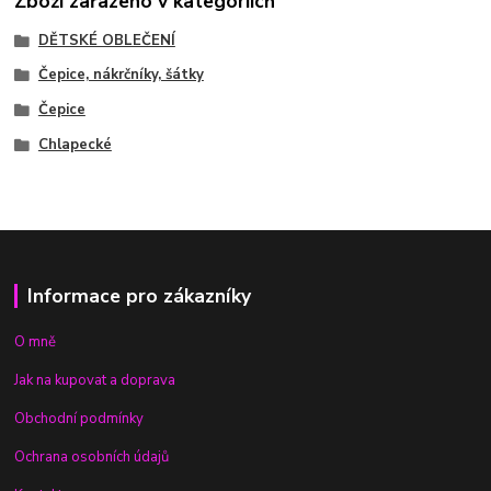
Zboží zařazeno v kategoriích
DĚTSKÉ OBLEČENÍ
Čepice, nákrčníky, šátky
Čepice
Chlapecké
Informace pro zákazníky
O mně
Jak na kupovat a doprava
Obchodní podmínky
Ochrana osobních údajů