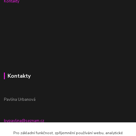
Kontakty
Kontakty
Pavlína Urbanová
bypavlina@seznam.cz
+420774917196
Pro základní funkčnost, zpříjemnění používání webu, analytické