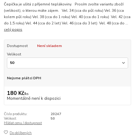
Čepička je ušitá z příjemné teplákoviny. Prosím zvolte variantu zboží
(velikost), o kterou máte zájem. Vel. 34 (cca do půl roku) Vel. 36 (cca
kolem půl roku) Vel. 38 (cca do 1 roku) Vel. 40 (cca do 1 roku) Vel. 42 (cca
do 1,5 roku) Vel. 44 (cca do 2 let) Vel. 46 (cca do 3 let) Vel. 48 (cca do ...
celý popis
Dostupnost
Není skladem
Velikost
Nejsme plátci DPH
180 Kč
/
ks
Momentálně není k dispozici
Číslo produktu:
20247
Velikost:
50
Hlídat cenu / dostupnost
Do oblíbených