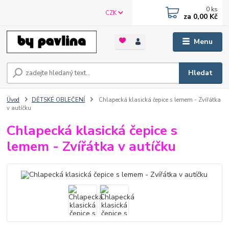
0
ks
CZK
za
0,00 Kč
Menu
Hledat
Úvod
DĚTSKÉ OBLEČENÍ
Chlapecká klasická čepice s lemem - Zvířátka
v autíčku
Chlapecká klasická čepice s
lemem - Zvířátka v autíčku