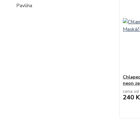
Pavlína
Chlapec
neon ze
cena od
240 K