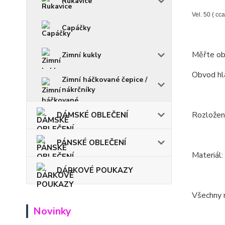
Rukavice
Vel. 50 ( cca
Capáčky
Měřte ob
Zimní kukly
Obvod hla
Zimní háčkované čepice /
nákrčníky
Rozložení
DÁMSKÉ OBLEČENÍ
PÁNSKÉ OBLEČENÍ
Materiál
DÁRKOVÉ POUKAZY
Všechny m
Novinky