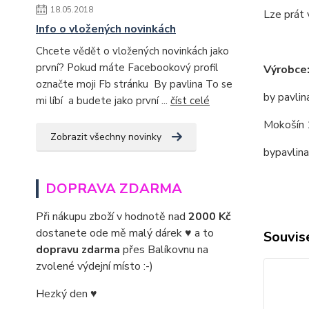
18.05.2018
Lze prát 
Info o vložených novinkách
Chcete vědět o vložených novinkách jako
první? Pokud máte Facebookový profil
Výrobce
označte moji Fb stránku By pavlina To se
by pavlin
mi líbí a budete jako první ...
číst celé
Mokošín 
Zobrazit všechny novinky
bypavlin
DOPRAVA ZDARMA
Při nákupu zboží v hodnotě nad
2000 Kč
dostanete ode mě malý dárek ♥ a to
Souvise
dopravu zdarma
přes Balíkovnu na
zvolené výdejní místo :-)
Hezký den ♥