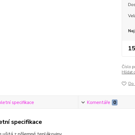
Dos
Vel
Nej
15
Číslo p
Hlídat 
Do 
etní specifikace
Komentáře
0
tní specifikace
e ušitá z příjemné teplákoviny.