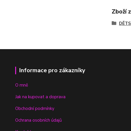
Zboží 
DĚTS
Informace pro zákazníky
O mně
Jak na kupovat a doprava
Obchodní podmínky
Ochrana osobních údajů