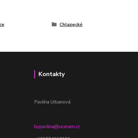
ce
Chlapecké
Kontakty
Pavlína Urbanová
bypavlina@seznam.cz