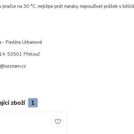
v pračce na 30 °C, nejlépe prát naruby, nepoužívat prášek s bělící
:
a - Pavlína Urbanová
14, 53501 Přelouč
a@seznam.cz
jící zboží
1