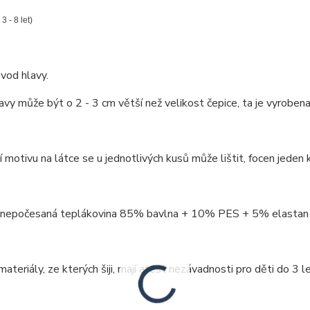
 3 - 8 let)
vod hlavy.
vy může být o 2 - 3 cm větší než velikost čepice, ta je vyrobena
 motivu na látce se u jednotlivých kusů může lištit, focen jeden k
: nepočesaná teplákovina 85% bavlna + 10% PES + 5% elastan
ateriály, ze kterých šiji, mají atest nezávadnosti pro děti do 3 le