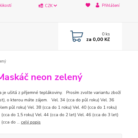
likostí
Přihlášení
CZK
0
ks
za
0,00 Kč
lený
-Maskáč neon zelený
a je ušitá z příjemné teplákoviny. Prosím zvolte variantu zboží
st), o kterou máte zájem. Vel. 34 (cca do půl roku) Vel. 36
lem půl roku) Vel. 38 (cca do 1 roku) Vel. 40 (cca do 1 roku)
 (cca do 1,5 roku) Vel. 44 (cca do 2 let) Vel. 46 (cca do 3 let)
 (cca do ...
celý popis