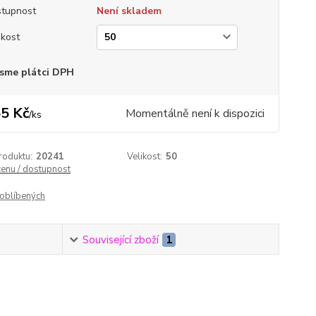
tupnost
Není skladem
ikost
sme plátci DPH
5 Kč
Momentálně není k dispozici
/
ks
roduktu:
20241
Velikost:
50
cenu / dostupnost
oblíbených
Související zboží
1