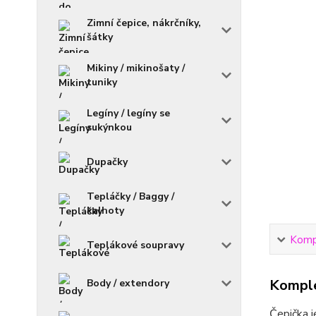
Zimní čepice, nákrčníky,
šátky
Mikiny / mikinošaty /
tuniky
Legíny / legíny se
sukýnkou
Dupačky
Tepláčky / Baggy /
kalhoty
Kompl
Teplákové soupravy
Komple
Body / extendory
Čepička j