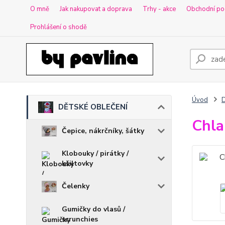
O mně
Jak nakupovat a doprava
Trhy - akce
Obchodní po
Prohlášení o shodě
Úvod
DĚTSKÉ OBLEČENÍ
Chla
Čepice, nákrčníky, šátky
Klobouky / pirátky /
kšiltovky
Čelenky
Gumičky do vlasů /
scrunchies