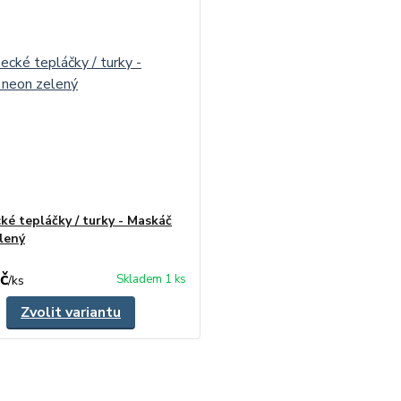
ké tepláčky / turky - Maskáč
lený
č
Skladem 1 ks
/
ks
Zvolit variantu