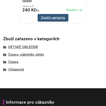
zelený
cena od
240 Kč
Skladem 1 ks
/
ks
Zvolit variantu
Zboží zařazeno v kategoriích
DĚTSKÉ OBLEČENÍ
Čepice, nákrčníky, šátky
Čepice
Chlapecké
Informace pro zákazníky