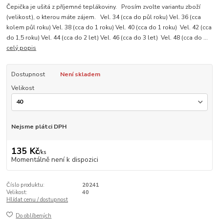
Čepička je ušitá z příjemné teplákoviny. Prosím zvolte variantu zboží
(velikost), o kterou máte zájem. Vel. 34 (cca do půl roku) Vel. 36 (cca
kolem půl roku) Vel. 38 (cca do 1 roku) Vel. 40 (cca do 1 roku) Vel. 42 (cca
do 1,5 roku) Vel. 44 (cca do 2 let) Vel. 46 (cca do 3 let) Vel. 48 (cca do ...
celý popis
Dostupnost
Není skladem
Velikost
Nejsme plátci DPH
135 Kč
/
ks
Momentálně není k dispozici
Číslo produktu:
20241
Velikost:
40
Hlídat cenu / dostupnost
Do oblíbených