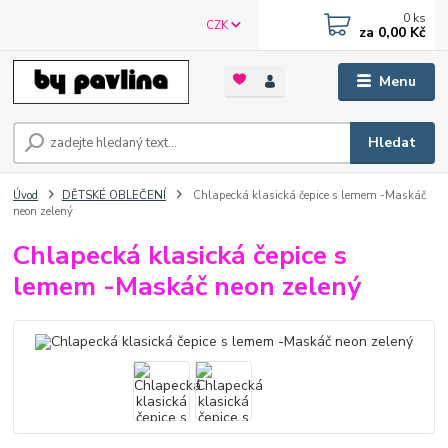
0
ks
CZK
za
0,00 Kč
Menu
Hledat
Úvod
DĚTSKÉ OBLEČENÍ
Chlapecká klasická čepice s lemem -Maskáč
neon zelený
Chlapecká klasická čepice s
lemem -Maskáč neon zelený