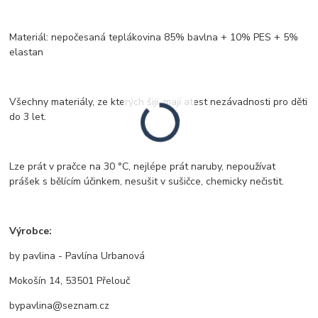
Materiál: nepočesaná teplákovina 85% bavlna + 10% PES + 5%
elastan
Všechny materiály, ze kterých šiji, mají atest nezávadnosti pro děti
do 3 let.
Lze prát v pračce na 30 °C, nejlépe prát naruby, nepoužívat
prášek s bělícím účinkem, nesušit v sušičce, chemicky nečistit.
Výrobce:
by pavlina - Pavlína Urbanová
Mokošín 14, 53501 Přelouč
bypavlina@seznam.cz