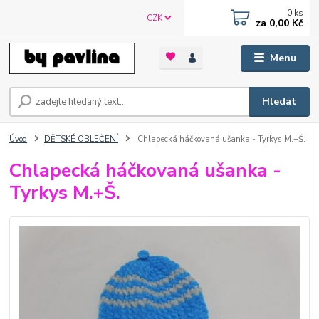
0
ks
CZK
za
0,00 Kč
Menu
Hledat
Úvod
DĚTSKÉ OBLEČENÍ
Chlapecká háčkovaná ušanka - Tyrkys M.+Š.
Chlapecká háčkovaná ušanka -
Tyrkys M.+Š.