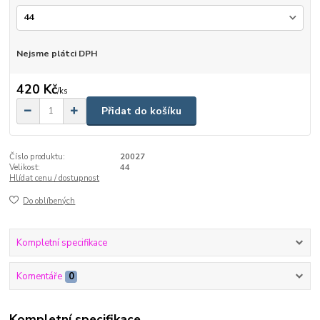
Nejsme plátci DPH
420 Kč
/
ks
Přidat do košíku
Číslo produktu:
20027
Velikost:
44
Hlídat cenu / dostupnost
Do oblíbených
Kompletní specifikace
Komentáře
0
Kompletní specifikace