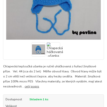
Chlapecká teploučká ušanka je ručně uháčkovaná z ňuňací žinylkové
příze. Vel. 44 (cca do 2 let) Měřte obvod hlavy. Obvod hlavy může být
o 2 cm větší než velikost čepice, aby hezky seděla. Materiál: žinylková
příze 100% micro PES Všechny materiály, ze kterých vyrábím, mají atest
nezávadnosti...
celý popis
Dostupnost
Skladem 1 ks
Velikost