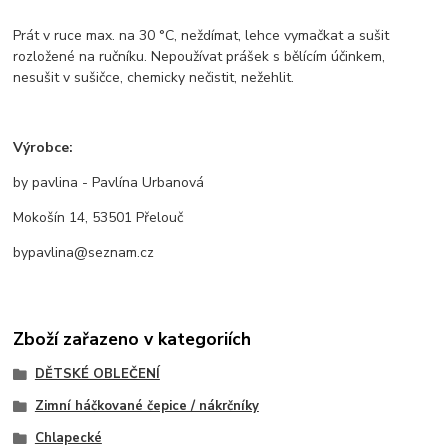
Prát v ruce max. na 30 °C, neždímat, lehce vymačkat a sušit
rozložené na ručníku. Nepoužívat prášek s bělícím účinkem,
nesušit v sušičce, chemicky nečistit, nežehlit.
Výrobce:
by pavlina - Pavlína Urbanová
Mokošín 14, 53501 Přelouč
bypavlina@seznam.cz
Zboží zařazeno v kategoriích
DĚTSKÉ OBLEČENÍ
Zimní háčkované čepice / nákrčníky
Chlapecké