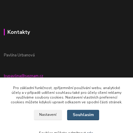
Kontakty
Pavlína Urbanová
bypavlina@seznam.cz
+420774917196
Pro základní funkčnost, zpříjemnění používání webu, analytické
účely a v případě udělení souhlasu také pro účely cílení reklamy
Fb stránka - By pavlina
využíváme soubory cookies. Nastavení vlastních preferencí
cookies můžete kdykoli upravit odkazem ve spodní části stránek.
Souhlasím
Nastavení