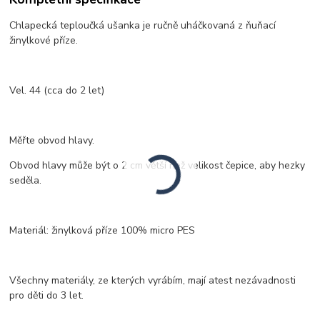
Chlapecká teploučká ušanka je ručně uháčkovaná z ňuňací
žinylkové příze.
Vel. 44 (cca do 2 let)
Měřte obvod hlavy.
Obvod hlavy může být o 2 cm větší než velikost čepice, aby hezky
seděla.
Materiál: žinylková příze 100% micro PES
Všechny materiály, ze kterých vyrábím, mají atest nezávadnosti
pro děti do 3 let.